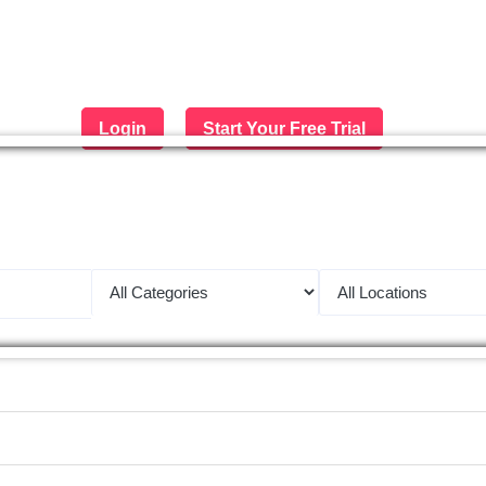
Login
Start Your Free Trial
 largest job portal in the Middle 
Apply now