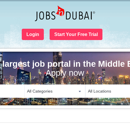
Login
Start Your Free Trial
 largest job portal in the Middle 
Apply now
All Categories
All Locations