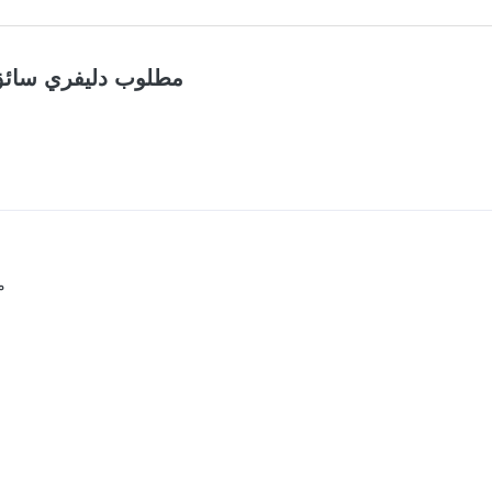
مطلوب دليفري سائق 
م